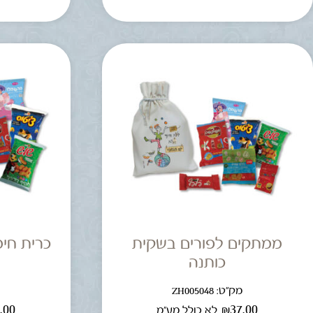
ממתקים לפורים בשקית
כרית חימ
כותנה
מק"ט: ZH005048
מ
.00
₪
37.00
לא כולל מע"מ