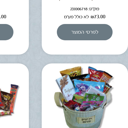
מק"ט: ZH006718
מ
.00
₪
73.00
לא כולל מע"מ
לפרטי המוצר