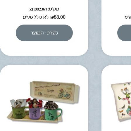
מק"ט: ZH002361
₪
88.00
ע"מ
לא כולל מע"מ
לפרטי המוצר