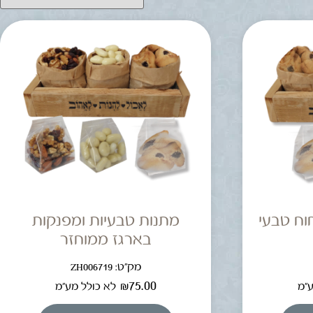
וח טבעי
מתנות טבעיות ומפנקות
בארגז ממוחזר
מק"ט: ZH006719
₪
75.00
ע"מ
לא כולל מע"מ