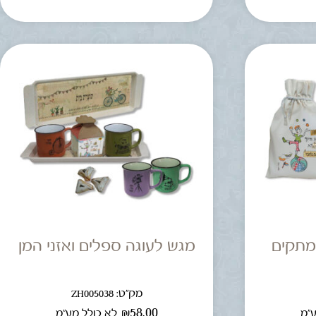
מתקים
מגש לעוגה ספלים ואזני המן
מק"ט: ZH005038
₪
58.00
ע"מ
לא כולל מע"מ