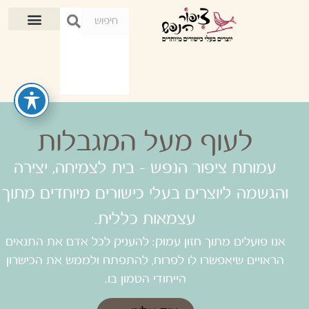
לעוף מעל המגבלות
עמותת ציפור הנפש - בית לצמיחה, יצירה
והגשמה ליוצרים בעלי כישורים מיוחדים מתוך
עצמאות כללית.
אנו פועלים מתוך חזון עמוק: להעניק לכל אדם את התנאים
הראויים שיאפשרו לו לפרוח, להתפתח ולממש את הכישרון
הייחודי הטמון בו.