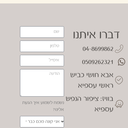
דברו איתנו
04-8699862
0509262321
אבא חושי כביש
ראשי עספיא
בוויז: ציפור הנפש
נשמח לשמוע איך הגעת
עספיא
אלינו?