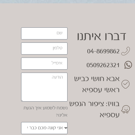
דברו איתנו
04-8699862
0509262321
אבא חושי כביש
ראשי עספיא
בוויז: ציפור הנפש
נשמח לשמוע איך הגעת
עספיא
אלינו?