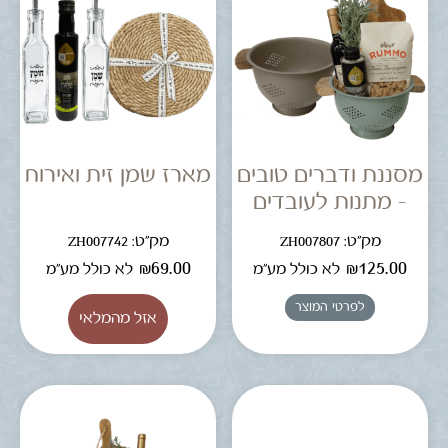
מסננת ודברים טובים
מארז שמן זית ואירוח
– מתנות לעובדים
מק"ט: ZH007807
מק"ט: ZH007742
₪
69.00
₪
125.00
לא כולל מע"מ
לא כולל מע"מ
לפרטי המוצר