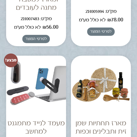
מתנה לעובדים
מק"ט: ZH005994
מק"ט: ZH007483
₪
78.00
לא כולל מע"מ
₪
56.00
לא כולל מע"מ
לפרטי המוצר
לפרטי המוצר
מבצע!
מארז תחתיות שמן
מעמד לנייד מתמגנט
זית ותבלינים וכפות
למחשב