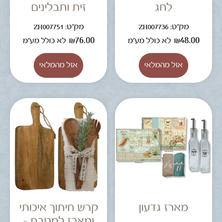
לחג
זית ותבלינים
מק"ט: ZH007736
מק"ט: ZH007751
₪
76.00
₪
48.00
לא כולל מע"מ
לא כולל מע"מ
מארז גדעון
קרש חיתוך איכותי
ומארז למטבח –