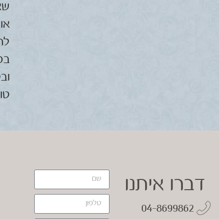
שא
או
לח
בס
וב
טו
דברו איתנו
04-8699862