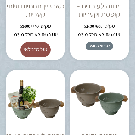
מתנה לעובדים –
מארז יין תחתיות ושתי
קופסת וקעריות
קעריות
מק"ט: ZH007608
מק"ט: ZH007740
₪
64.00
₪
62.00
לא כולל מע"מ
לא כולל מע"מ
לפרטי המוצר