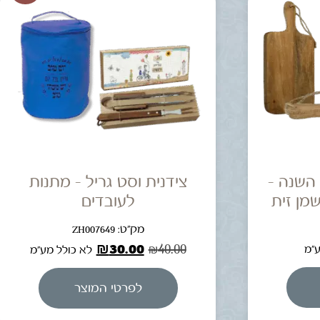
השנה –
צידנית וסט גריל – מתנות
מן זית
לעובדים
מק"ט: ZH007649
₪
30.00
₪
40.00
ע"מ
לא כולל מע"מ
לפרטי המוצר