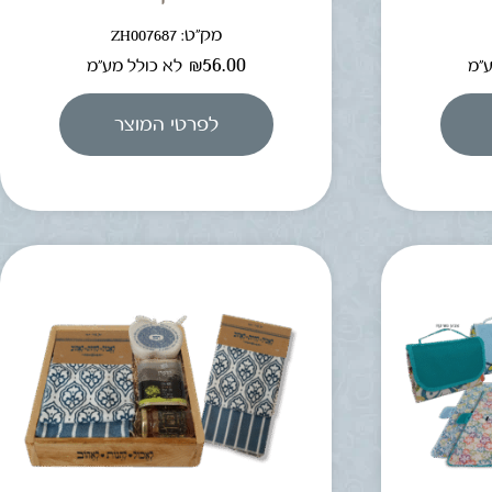
מק"ט: ZH007687
₪
56.00
ע"מ
לא כולל מע"מ
לפרטי המוצר