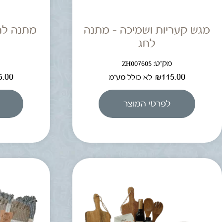
מגש קעריות ושמיכה – מתנה
מתנה לר
לחג
מק"ט: ZH007605
מ
5.00
₪
115.00
לא כולל מע"מ
לפרטי המוצר