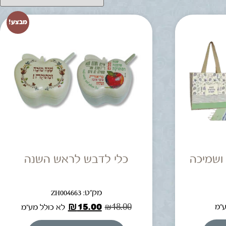
מבצע!
ושמיכה
כלי לדבש לראש השנה
מק"ט: ZH004663
₪
15.00
₪
18.00
ע"מ
לא כולל מע"מ