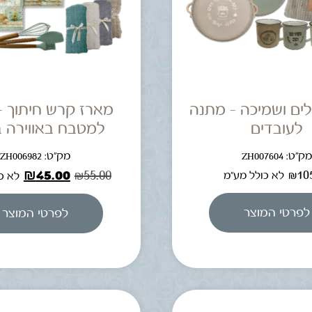
ים ושמיכה – מתנה
מארז קרש חיתוך –
לעובדים
למטבח באווירה ב
ק"ט: ZH007604
מק"ט: ZH006982
₪
45.00
₪
55.00
₪
10
לא כולל מע"מ
לא כ
לפרטי המוצר
לפרטי המוצר