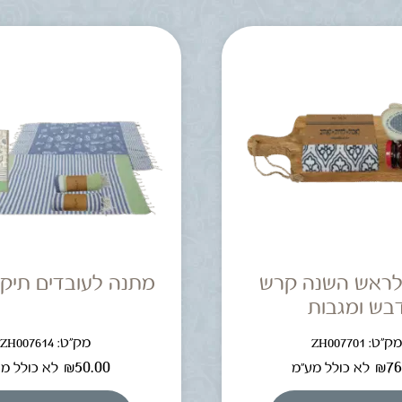
לראש השנה קרש
מתנה לעובדים תיק 
בש ומגבות
ק"ט: ZH007701
מק"ט: ZH007614
₪
50.00
₪
76
לא כולל מע"מ
לא כולל מ