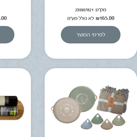
מק"ט: ZH007821
מ
.00
₪
165.00
לא כולל מע"מ
לפרטי המוצר