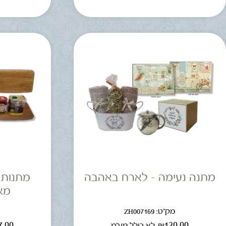
מתנה נעימה – לארח באהבה
מתנות 
מא
מק"ט: ZH007169
מ
7.00
₪
120.00
לא כולל מע"מ