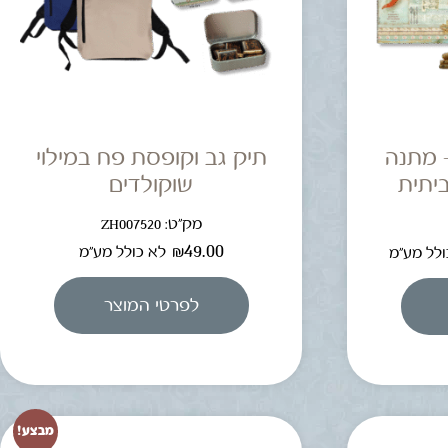
 מתנה
תיק גב וקופסת פח במילוי
יתית
שוקולדים
מק"ט: ZH007520
₪
49.00
לא כולל מע"מ
ולל מע"מ
לפרטי המוצר
מבצע!