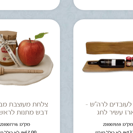
לעובדים לרה"ש –
צלחת מעוצבת מבט
רז עשיר לחג
דבש מתנות לראש
ק"ט: ZH007659
מק"ט: ZH007716
₪
47.00
₪
13
לא כולל מע"מ
לא כולל מ