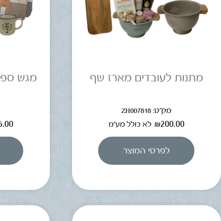
מתנות לעובדים מארז שף
מגש ספל
מק"ט: ZH007818
מ
5.00
₪
200.00
לא כולל מע"מ
לפרטי המוצר