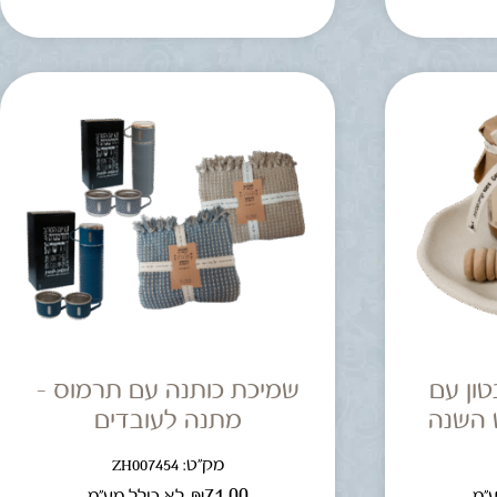
ון עם
שמיכת כותנה עם תרמוס –
 השנה
מתנה לעובדים
מק"ט: ZH007454
₪
71.00
ע"מ
לא כולל מע"מ