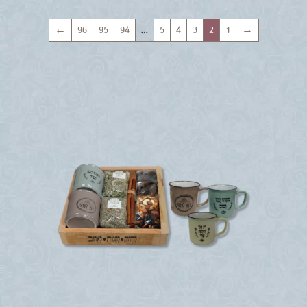
←
96
95
94
…
5
4
3
2
1
→