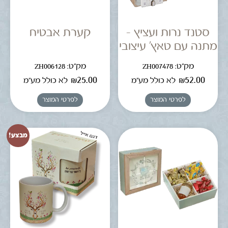
סטנד נרות ועציץ –
קערת אבטיח
מתנה עם טאץ' עיצובי
מק"ט: ZH007478
מק"ט: ZH006128
₪
25.00
₪
52.00
לא כולל מע"מ
לא כולל מע"מ
לפרטי המוצר
לפרטי המוצר
מבצע!