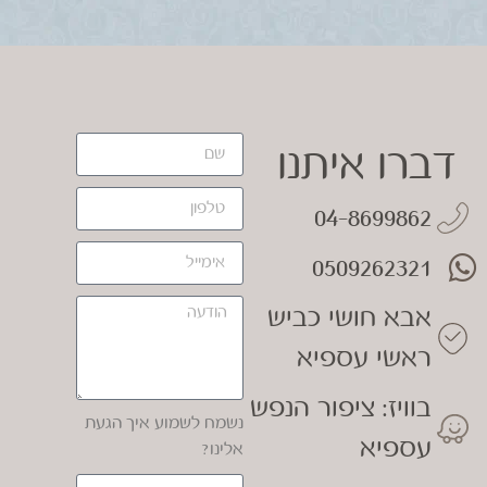
דברו איתנו
04-8699862
0509262321
אבא חושי כביש
ראשי עספיא
בוויז: ציפור הנפש
נשמח לשמוע איך הגעת
עספיא
אלינו?