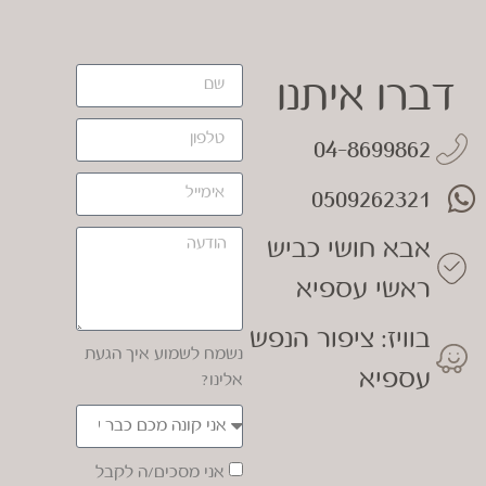
דברו איתנו
04-8699862
0509262321
אבא חושי כביש
ראשי עספיא
בוויז: ציפור הנפש
נשמח לשמוע איך הגעת
עספיא
אלינו?
אני מסכים/ה לקבל