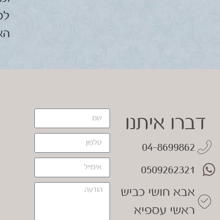
לכ
הא
דברו איתנו
04-8699862
0509262321
אבא חושי כביש
ראשי עספיא