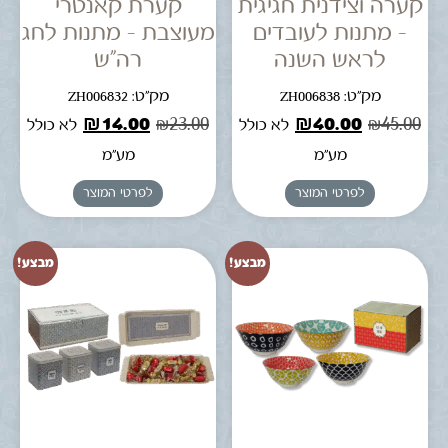
קערה וצידנית חגיגית
קערת קאנטרי
– מתנות לעובדים
מעוצבת – מתנות לחג
לראש השנה
רה"ש
מק"ט: ZH006838
מק"ט: ZH006832
₪
14.00
₪
23.00
₪
40.00
₪
45.00
לא כולל
לא כולל
מע"מ
מע"מ
לפרטי המוצר
לפרטי המוצר
מבצע!
מבצע!