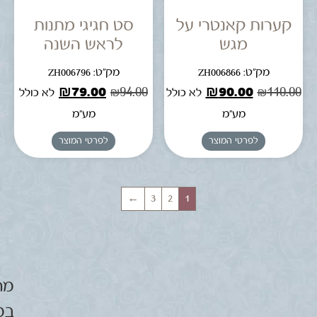
קערות קאנטרי על
סט חגיגי מתנות
מגש
לראש השנה
מק"ט: ZH006866
מק"ט: ZH006796
₪
79.00
₪
94.00
₪
90.00
₪
110.00
לא כולל
לא כולל
מע"מ
מע"מ
לפרטי המוצר
לפרטי המוצר
←
3
2
1
מת
במ