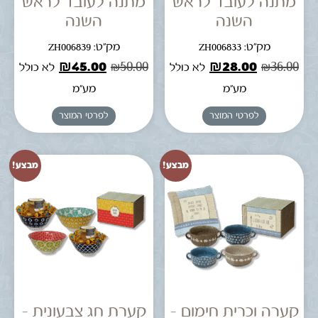
מתנה לעובד לראש
מתנה לעובד לראש
השנה
השנה
מק"ט: ZH006833
מק"ט: ZH006839
₪
45.00
₪
50.00
₪
28.00
₪
36.00
לא כולל
לא כולל
מע"מ
מע"מ
לפרטי המוצר
לפרטי המוצר
מבצע!
מבצע!
קערה וכרית חימום –
קערת חג צבעונית –