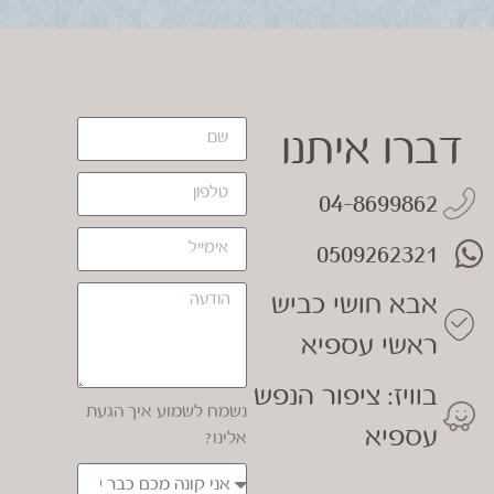
דברו איתנו
04-8699862
0509262321
אבא חושי כביש
ראשי עספיא
בוויז: ציפור הנפש
נשמח לשמוע איך הגעת
עספיא
אלינו?