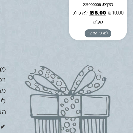
מק"ט: ZH000006
₪
5.00
₪
10.00
לא כולל
מע"מ
לפרטי המוצר
מת
במ
מב
ליו
הע
✔