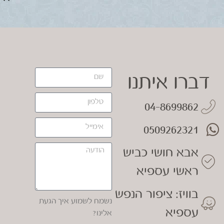
דברו איתנו
04-8699862
0509262321
אבא חושי כביש
ראשי עספיא
בוויז: ציפור הנפש
נשמח לשמוע איך הגעת
עספיא
אלינו?