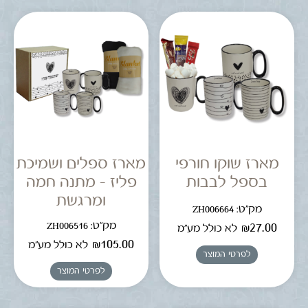
מארז שוקו חורפי
מארז ספלים ושמיכת
בספל לבבות
פליז – מתנה חמה
ומרגשת
מק"ט: ZH006664
מק"ט: ZH006516
₪
27.00
לא כולל מע"מ
₪
105.00
לא כולל מע"מ
לפרטי המוצר
לפרטי המוצר