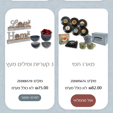
מארז תמי
3 קעריות ומילים מעץ
מק"ט: ZH005674
מק"ט: ZH006519
₪
75.00
₪
82.00
לא כולל מע"מ
לא כולל מע"מ
לפרטי המוצר