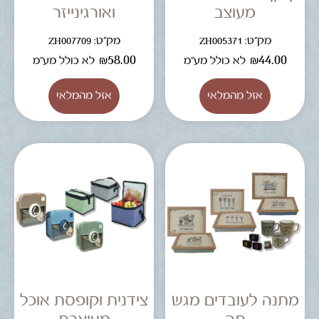
מעוצב
ואורגינייזר
מק"ט: ZH005371
מק"ט: ZH007709
₪
58.00
₪
44.00
לא כולל מע"מ
לא כולל מע"מ
מתנה לעובדים מגש
צידנית וקופסת אוכל