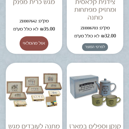
צידנית קלאסית
מגש כרית מפנק
ומחזיק מפתחות
כותנה
מק"ט: ZH007642
מק"ט: ZH006703
₪
35.00
לא כולל מע"מ
₪
32.00
לא כולל מע"מ
לפרטי המוצר
קנקן וספלים במארז
מתנה לעובדים מגש