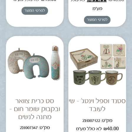
מע"מ
לפרטי המוצר
לפרטי המוצר
סטנד וספל וינטג' – שי
סט כרית צוואר
לעובד
ובקבוק שומר חום –
מתנה לנשים
מק"ט: ZH007122
מק"ט: ZH007347
₪
40.00
לא כולל מע"מ