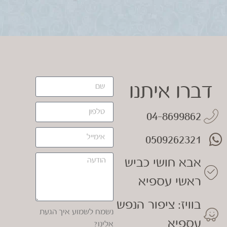
דברו איתנו
04-8699862
0509262321
אבא חושי כביש
ראשי עספיא
בוויז: ציפור הנפש
נשמח לשמוע איך הגעת
עספיא
אלינו?