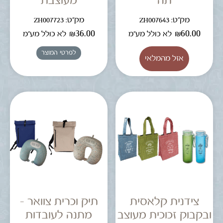
תה
מעוצבת
מק"ט: ZH007643
מק"ט: ZH007723
₪
36.00
₪
60.00
לא כולל מע"מ
לא כולל מע"מ
לפרטי המוצר
צידנית קלאסית
תיק וכרית צוואר –
ובקבוק זכוכית מעוצב
מתנה לעובדות