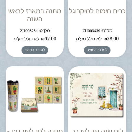
כרית חימום למיקרוגל
מתנה במארז לראש
השנה
מק"ט: ZH003439
מק"ט: ZH003251
₪
92.00
₪
28.00
לא כולל מע"מ
לא כולל מע"מ
לפרטי המוצר
לפרטי המוצר
לוח שנה פד לעכבר
מתנה לחג לעובדים –