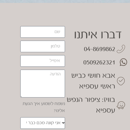
דברו איתנו
04-8699862
0509262321
אבא חושי כביש
ראשי עספיא
בוויז: ציפור הנפש
נשמח לשמוע איך הגעת
עספיא
אלינו?