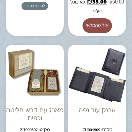
₪
35.00
₪
50.00
לא כולל
לפרטי המוצר
מע"מ
ארנק עור נפה
מארז עם דבש חליטה
וכפית
מק"ט: ZH001909
מק"ט: ZH000602