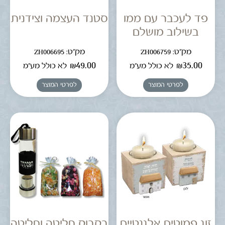
פד לעכבר עם ממו
סטנד העצמה וצידנית
בשילוב מושלם
מק"ט: ZH006759
מק"ט: ZH006695
₪
49.00
₪
35.00
לא כולל מע"מ
לא כולל מע"מ
לפרטי המוצר
לפרטי המוצר
זוג פמוטים אלגנטיים
בקבוק חליטה וחליטה