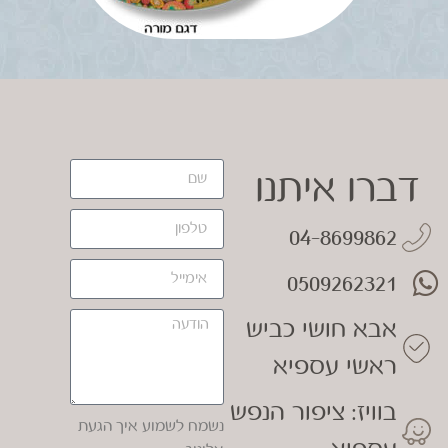
דברו איתנו
04-8699862
0509262321
אבא חושי כביש
ראשי עספיא
בוויז: ציפור הנפש
נשמח לשמוע איך הגעת