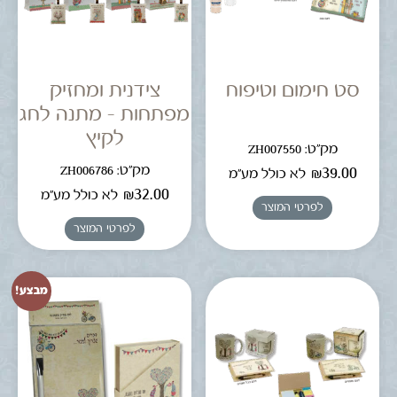
סט חימום וטיפוח
צידנית ומחזיק
מפתחות – מתנה לחג
לקיץ
מק"ט: ZH007550
מק"ט: ZH006786
₪
39.00
לא כולל מע"מ
₪
32.00
לא כולל מע"מ
לפרטי המוצר
לפרטי המוצר
מבצע!