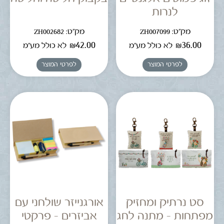
לנרות
מק"ט: ZH007099
מק"ט: ZH002682
₪
42.00
₪
36.00
לא כולל מע"מ
לא כולל מע"מ
לפרטי המוצר
לפרטי המוצר
סט נרתיק ומחזיק
אורגנייזר שולחני עם
מפתחות – מתנה לחג
אביזרים – פרקטי