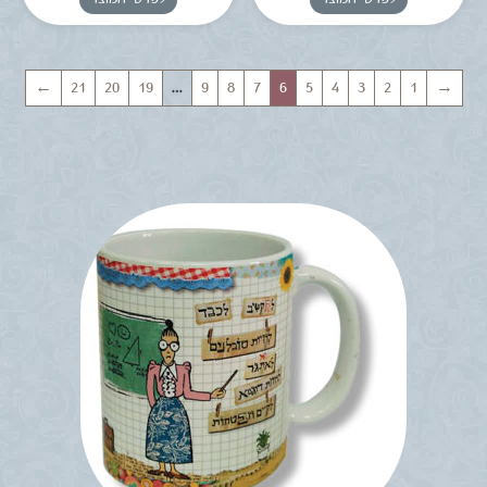
←
21
20
19
…
9
8
7
6
5
4
3
2
1
→