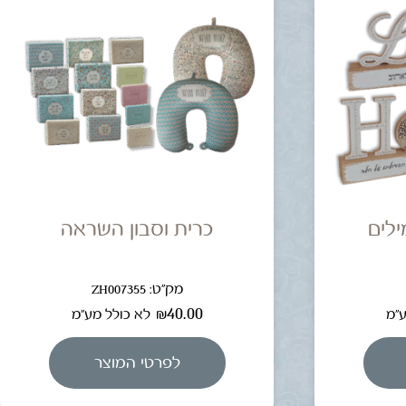
ילים
כרית וסבון השראה
מק"ט: ZH007355
₪
40.00
ע"מ
לא כולל מע"מ
לפרטי המוצר