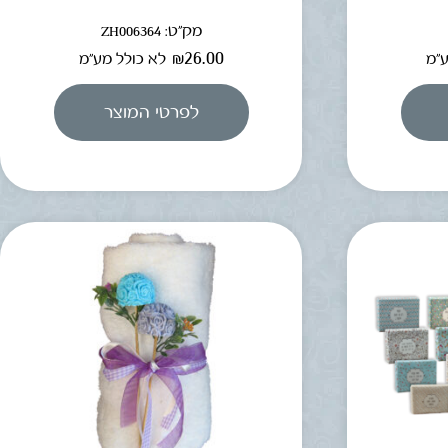
מק"ט: ZH006364
₪
26.00
ע"מ
לא כולל מע"מ
לפרטי המוצר