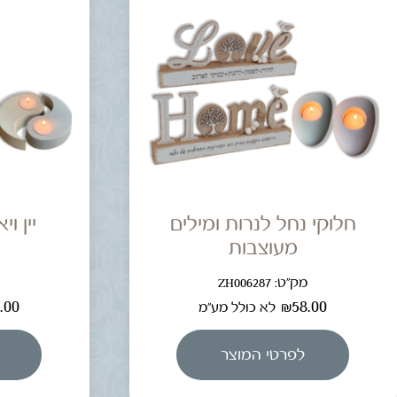
חלוקי נחל לנרות ומילים
יין ו
מעוצבות
מק"ט: ZH006287
מ
.00
₪
58.00
לא כולל מע"מ
לפרטי המוצר