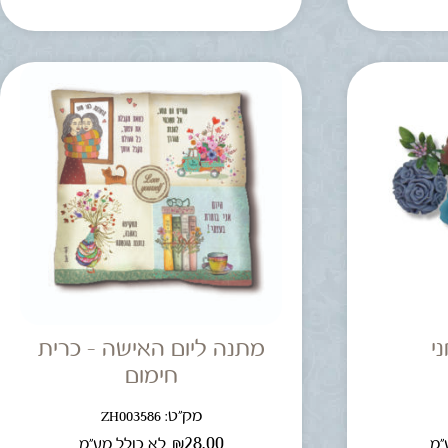
י
מתנה ליום האישה – כרית
חימום
מק"ט: ZH003586
₪
28.00
"מ
לא כולל מע"מ