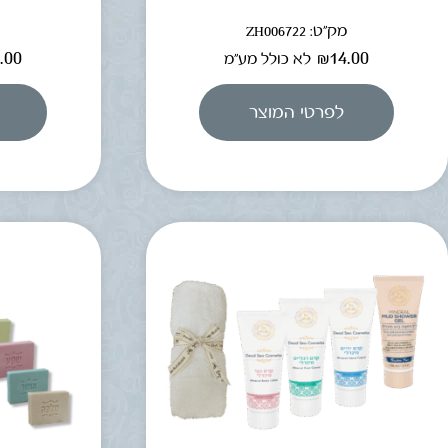
מק"ט: ZH006722
מ
.00
₪
14.00
לא כולל מע"מ
לפרטי המוצר