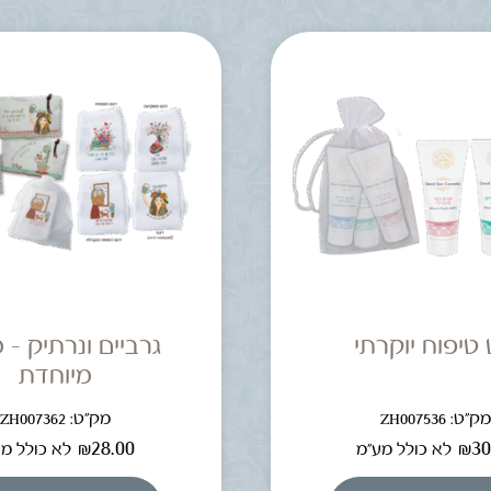
טיפוח יוקרתי
גרביים ונרתיק – 
מיוחדת
ק"ט: ZH007536
מק"ט: ZH007362
₪
28.00
₪
30
לא כולל מע"מ
לא כולל מ