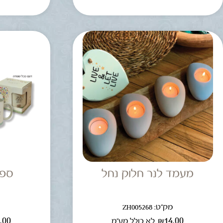
מעמד לנר חלוק נחל
ספל
מק"ט: ZH005268
מ
.00
₪
14.00
לא כולל מע"מ