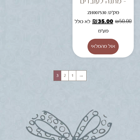
– מתנה לעובדים
מק"ט: ZH007530
₪
35.00
₪
50.00
לא כולל
מע"מ
3
2
1
→