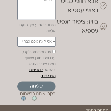
אבא חושי כביש
ראשי עספיא
בוויז: ציפור הנפש
נשמח לשמוע איך הגעת
עספיא
אלינו?
אני מסכים/ה לקבל
עדכונים ותוכן שיווקי
מאת ציפור הנפש
בהתאם
למדיניות
הפרטיות
.
שליחה
בקרו אותנו ברשתות
מתנות לחגים