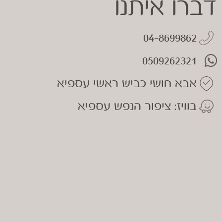
דברו איתנו
04-8699862
0509262321
אבא חושי כביש ראשי עספיא
בוויז: ציפור הנפש עספיא