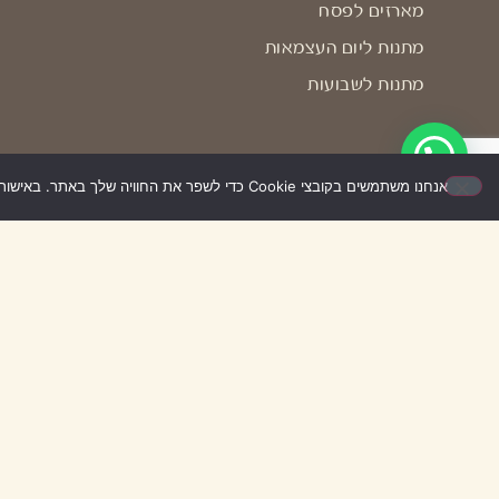
מארזים לפסח
מתנות ליום העצמאות
מתנות לשבועות
אנחנו משתמשים בקובצי Cookie כדי לשפר את החוויה שלך באתר. באישור השימוש – האתר יעבוד בצורה הטובה ביותר עבורך. אם לא תאשר/י, ייתכן שחלק מהאפשרויות לא יפעלו.