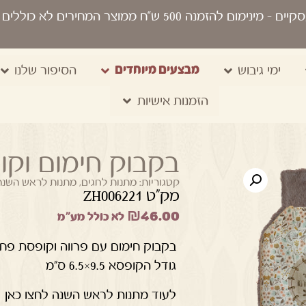
סקיים
- מינימום להזמנה 500 ש“ח ממוצר המחירים לא כוללים מע"מ, מיתוג, משלוח, שקיות נשיאה
מבצעים מיוחדים
ימי גיבוש
הסיפור שלנו
הזמנות אישיות
בקבוק חימום וקו
קטגוריות:
מתנות לחגים
,
מתנות לראש השנה
מק"ט ZH006221
₪
46.00
לא כולל מע"מ
בקבוק חימום עם פרווה וקופסת פח עם 7 סוכריו
גודל הקופסא 9.5×6.5 ס"מ
לעוד מתנות לראש השנה לחצו כאן