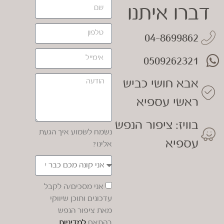
דברו איתנו
04-8699862
0509262321
אבא חושי כביש
ראשי עספיא
בוויז: ציפור הנפש
נשמח לשמוע איך הגעת
עספיא
אלינו?
אני מסכים/ה לקבל
עדכונים ותוכן שיווקי
מאת ציפור הנפש
בהתאם
למדיניות