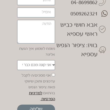
04-8699862
0509262321
אבא חושי כביש
ראשי עספיא
בוויז: ציפור הנפש
נשמח לשמוע איך הגעת
עספיא
אלינו?
אני מסכים/ה לקבל
עדכונים ותוכן שיווקי
מאת ציפור הנפש
בהתאם
למדיניות
הפרטיות
.
שליחה