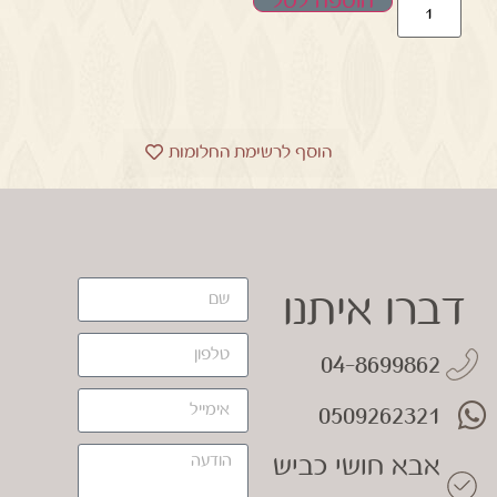
הוספה לסל
הוסף לרשימת החלומות
דברו איתנו
04-8699862
0509262321
אבא חושי כביש