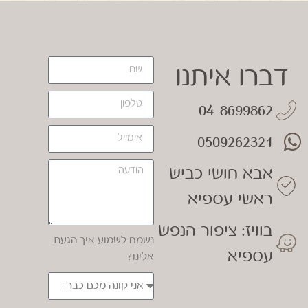
דברו איתנו
04-8699862
0509262321
אבא חושי כביש
ראשי עספיא
בוויז: ציפור הנפש
נשמח לשמוע איך הגעת
עספיא
אלינו?