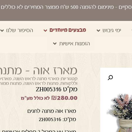
סקיים
- מינימום להזמנה 500 ש“ח ממוצר המחירים לא כוללים מע"מ, מיתוג, משלוח, שקיות נשיאה
מבצעים מיוחדים
ימי גיבוש
הסיפור שלנו
הזמנות אישיות
מארז אוה – מתנה
קטגוריות:
מארזי מתנה לראש השנה
,
מארזי
וללקוחות
,
מתנות לראש השנה
,
מתנות ממוחז
מק"ט ZH005316
₪
280.00
לא כולל מע"מ
מארז אוה מתנה לחגים
מק"ט: ZH005316