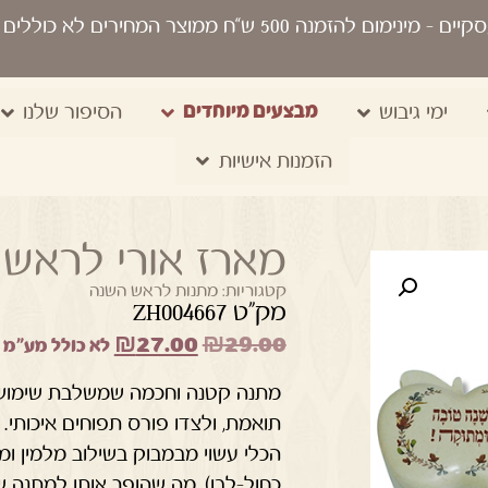
סקיים
- מינימום להזמנה 500 ש“ח ממוצר המחירים לא כוללים מע"מ, מיתוג, משלוח, שקיות נשיאה
מבצעים מיוחדים
ימי גיבוש
הסיפור שלנו
הזמנות אישיות
מארז אורי לראש
קטגוריות:
מתנות לראש השנה
מק"ט ZH004667
₪
27.00
₪
29.00
לא כולל מע"מ
מתנה קטנה וחכמה שמשלבת שימושי
תואמת, ולצדו פורס תפוחים איכותי.
הכלי עשוי מבמבוק בשילוב מלמין ומגיע
כחול-לבן), מה שהופך אותו למתנה 