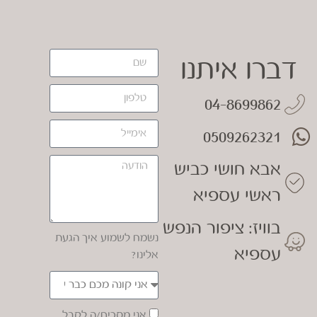
דברו איתנו
04-8699862
0509262321
אבא חושי כביש
ראשי עספיא
בוויז: ציפור הנפש
נשמח לשמוע איך הגעת
עספיא
אלינו?
אני מסכים/ה לקבל