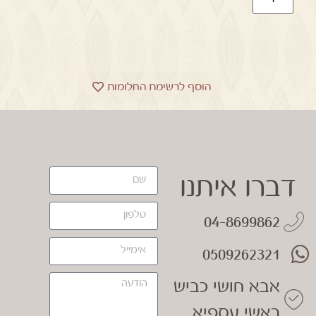
הוסף לרשימת החלומות
דברו איתנו
04-8699862
0509262321
אבא חושי כביש
ראשי עספיא