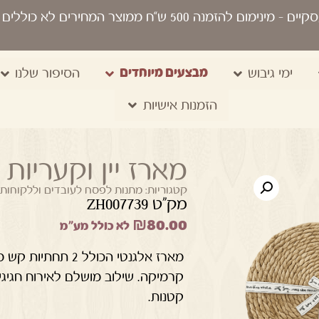
סקיים
- מינימום להזמנה 500 ש“ח ממוצר המחירים לא כוללים מע"מ, מיתוג, משלוח, שקיות נשיאה
מבצעים מיוחדים
ימי גיבוש
הסיפור שלנו
הזמנות אישיות
מארז יין וקעריות
קטגוריות:
מתנות לפסח לעובדים וללקוחות
מק"ט ZH007739
₪
80.00
לא כולל מע"מ
קרמיקה. שילוב מושלם לאירוח חגיגי
קטנות.