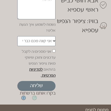
אבא חושי כביש
ראשי עספיא
בוויז: ציפור הנפש
נשמח לשמוע איך הגעת
עספיא
אלינו?
אני מסכים/ה לקבל
עדכונים ותוכן שיווקי
מאת ציפור הנפש
בהתאם
למדיניות
הפרטיות
.
שליחה
בקרו אותנו ברשתות
מתנות לחגים