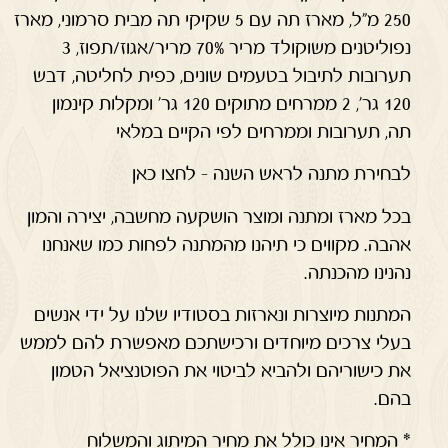
250 מ"ל, מארז תה עם 5 שקיקי תה מבית סרמוני, מארז
נפוליטנים משוקולד מריר 70% מריר/אגוז/תפוז, 3
תערובות לתיבול בטעמים שונים, כפית לחליטה, דבש
120 גר', 2 ממרחים מתוקים 120 גר' ומקלות קינמון
תה, תערובות וממרחים לפי הקיים במלאי
לבחירת מתנה לראש השנה – לחצו כאן
בכל מארז ומתנה ומוצר הושקעה מחשבה, יצירה והמון
אהבה. מקווים כי תיהנו מהמתנה לפחות כמו שאנחנו
נהנינו מהכנתה.
המתנות מיוצרות ונארזות בסטודיו שלנו על ידי אנשים
בעלי צרכים מיוחדים ורכישתכם מאפשרת להם לממש
את כישוריהם ולהביא לביטוי את הפוטנציאל הטמון
בהם.
* המחיר אינו כולל את מחיר המיתוג והמשלוח