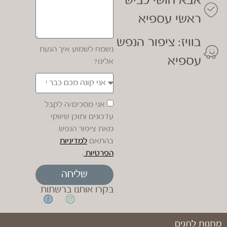
אבא חושי כביש
ראשי עספיא
בוויז: ציפור הנפש
נשמח לשמוע איך הגעת
עספיא
אלינו?
אני מסכים/ה לקבל
עדכונים ותוכן שיווקי
מאת ציפור הנפש
בהתאם
למדיניות
הפרטיות
.
שליחה
בקרו אותנו ברשתות
מתנות לחגים