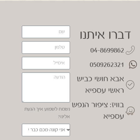
דברו איתנו
04-8699862
0509262321
אבא חושי כביש
ראשי עספיא
בוויז: ציפור הנפש
נשמח לשמוע איך הגעת
עספיא
אלינו?