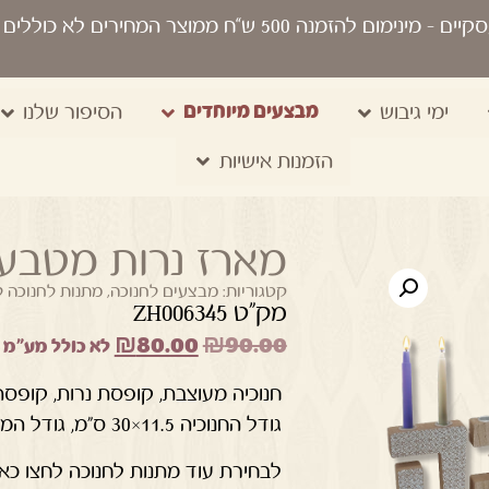
סקיים
- מינימום להזמנה 500 ש“ח ממוצר המחירים לא כוללים מע"מ, מיתוג, משלוח, שקיות נשיאה
מבצעים מיוחדים
ימי גיבוש
הסיפור שלנו
הזמנות אישיות
מארז נרות מטבעות
קטגוריות:
מבצעים לחנוכה
,
מתנות לחנוכה 
מק"ט ZH006345
₪
80.00
₪
90.00
לא כולל מע"מ
חנוכיה מעוצבת, קופסת נרות, קופסת גפרורים גד
גודל החנוכיה 11.5×30 ס"מ, גודל המארז 14 על 16 ס”מ
לבחירת עוד מתנות לחנוכה לחצו כאן