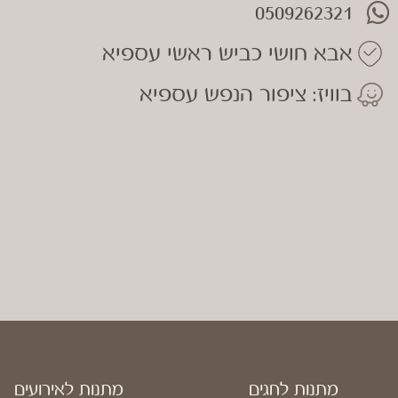
0509262321
אבא חושי כביש ראשי עספיא
בוויז: ציפור הנפש עספיא
מתנות לחגים
מתנות לאירועים