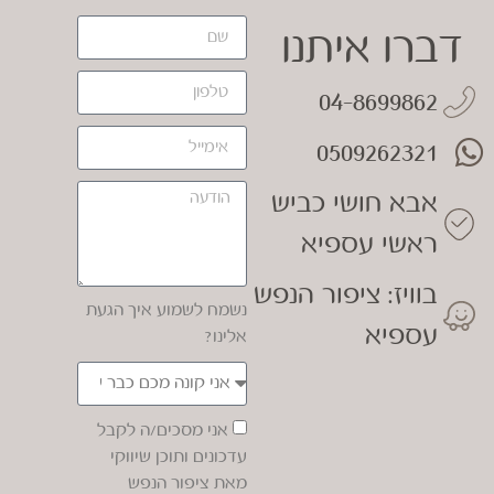
דברו איתנו
04-8699862
0509262321
אבא חושי כביש
ראשי עספיא
בוויז: ציפור הנפש
נשמח לשמוע איך הגעת
עספיא
אלינו?
אני מסכים/ה לקבל
עדכונים ותוכן שיווקי
מאת ציפור הנפש