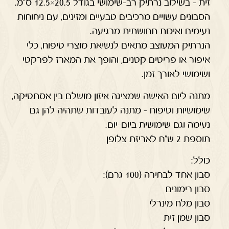
זית – בשילוב נרתיק רב-שימושי בגודל 20.5×12.5 ס"מ.
הסבונים עשויים מרכיבים טבעיים ומזינים, עם ניחוחות
נעימים ואיכות תחושתית מרגיעה.
הנרתיק המעוצב מתאים לנשיאת מוצרי טיפוח, כלי
איפור או פריטים קטנים, והופך את המארז לפרקטי
ושימושי לאורך זמן.
מתנה ליום האישה שמציגה איזון מושלם בין אסתטיקה,
שימושיות וטיפוח – מתנה לעובדות שתהיה להן גם
נעימה וגם שימושית ביום-יום.
תוספת 2 ש"ח לאריזת צלופן
כולל:
סבון אחד לבחירה (100 גרם):
סבון רימונים
סבון מלח מינרלי
סבון שמן זית