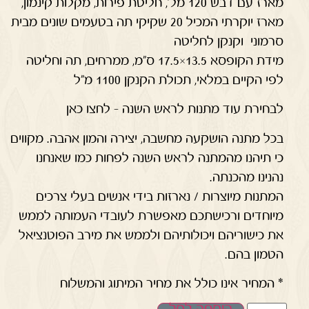
מארז עם דבש 120 מל', חליטת פירות, מקלות קינמון,
מארז יוקרתי המכיל 20 שקיקי תה בטעמים שונים מבית
סרמוני וקנקן לחליטה
מידת הקופסא 13.5×17.5 ס"מ, ממרחים, תה וחליטה
לפי הקיים במלאי, תכולת הקנקן 1100 מ"ל
לבחירת עוד מתנות לראש השנה – לחצו כאן
בכל מתנה הושקעה מחשבה, יצירה והמון אהבה. מקווים
כי תיהנו מהמתנה לראש השנה לפחות כמו שאנחנו
נהנינו מהכנתה.
המתנות מיוצרות / נארזות בידי אנשים בעלי צרכים
מיוחדים ורכישתכם מאפשרת לעובדי העמותה לממש
את כישוריהם ויכולותיהם ולממש את מירב הפוטנציאל
הטמון בהם.
* המחיר אינו כולל את מחיר המיתוג והמשלוח