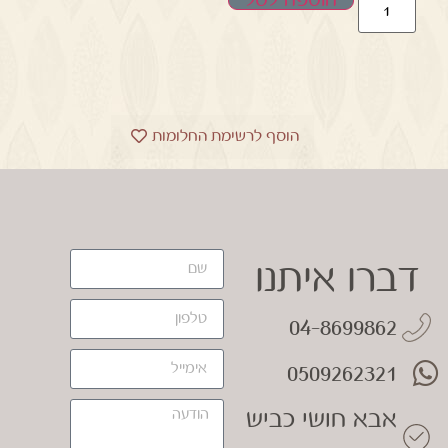
הוספה לסל
הוסף לרשימת החלומות
דברו איתנו
04-8699862
0509262321
אבא חושי כביש