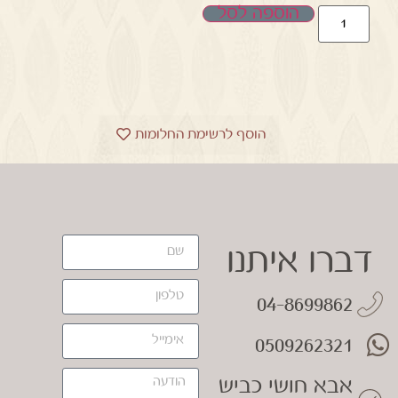
הוספה לסל
הוסף לרשימת החלומות
דברו איתנו
04-8699862
0509262321
אבא חושי כביש