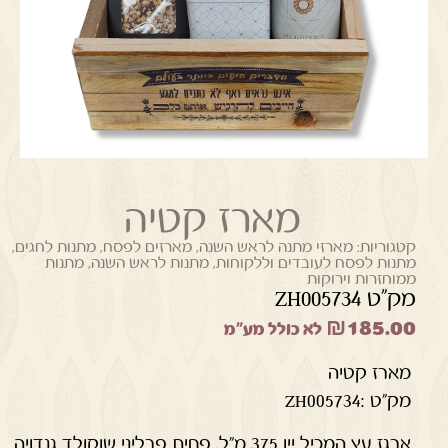
מארז קטיה
קטגוריות:
מארזי מתנה לראש השנה
,
מארזים לפסח
,
מתנות לחגים
,
מתנות לפסח לעובדים וללקוחות
,
מתנות לראש השנה
,
מתנות
ממוחזרות וירוקות
מק"ט ZH005734
₪
185.00
לא כולל מע"מ
מארז קטיה
מק"ט :ZH005734
ארגז עץ המכיל יין 375 מ"ל, פחית פרליני שוקולד גנדויה