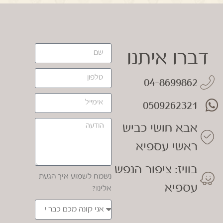
דברו איתנו
04-8699862
0509262321
אבא חושי כביש
ראשי עספיא
בוויז: ציפור הנפש
נשמח לשמוע איך הגעת
עספיא
אלינו?