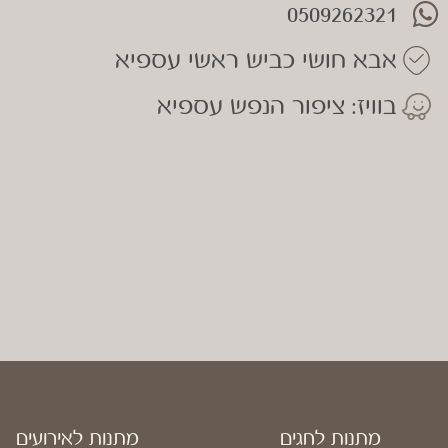
0509262321
אבא חושי כביש ראשי עספיא
בוויז: ציפור הנפש עספיא
מתנות לחגים
מתנות לאירועים