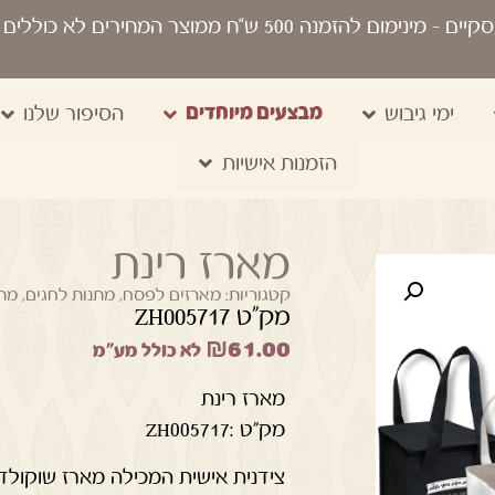
סקיים
- מינימום להזמנה 500 ש“ח ממוצר המחירים לא כוללים מע"מ, מיתוג, משלוח, שקיות נשיאה
מבצעים מיוחדים
ימי גיבוש
הסיפור שלנו
הזמנות אישיות
מארז רינת
קטגוריות:
מארזים לפסח
,
מתנות לחגים
,
מתנ
מק"ט ZH005717
₪
61.00
לא כולל מע"מ
מארז רינת
מק"ט :ZH005717
צידנית אישית המכילה מארז שוקולד 