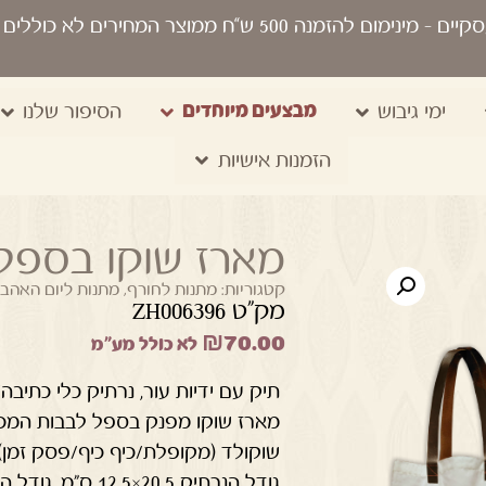
סקיים
- מינימום להזמנה 500 ש“ח ממוצר המחירים לא כוללים מע"מ, מיתוג, משלוח, שקיות נשיאה
מבצעים מיוחדים
ימי גיבוש
הסיפור שלנו
הזמנות אישיות
מארז שוקו בספל 
קטגוריות:
מתנות לחורף
,
מתנות ליום האהב
מק"ט ZH006396
₪
70.00
לא כולל מע"מ
תיק עם ידיות עור, נרתיק כלי כתיב
מארז שוקו מפנק בספל לבבות המכיל
שוקולד (מקופלת/כיף כיף/פסק זמן) מיני מ
גודל הנרתיק 20.5×12.5 ס”מ, גודל התיק 41×36 ס”מ,