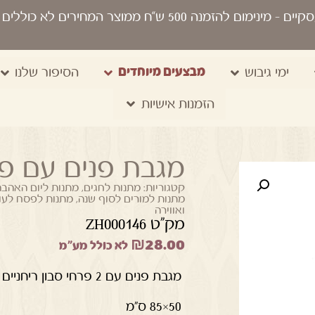
סקיים
- מינימום להזמנה 500 ש“ח ממוצר המחירים לא כוללים מע"מ, מיתוג, משלוח, שקיות נשיאה
מבצעים מיוחדים
ימי גיבוש
הסיפור שלנו
הזמנות אישיות
מגבת פנים עם פרח
קטגוריות:
מתנות לחגים
,
מתנות ליום האהבה
מתנות למורים לסוף שנה
,
מתנות לפסח לעוב
ואווירה
מק"ט ZH000146
₪
28.00
לא כולל מע"מ
מגבת פנים עם 2 פרחי סבון ריחניים
50×85 ס”מ