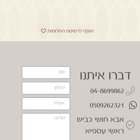
הוסף לרשימת החלומות
דברו איתנו
04-8699862
0509262321
אבא חושי כביש
ראשי עספיא