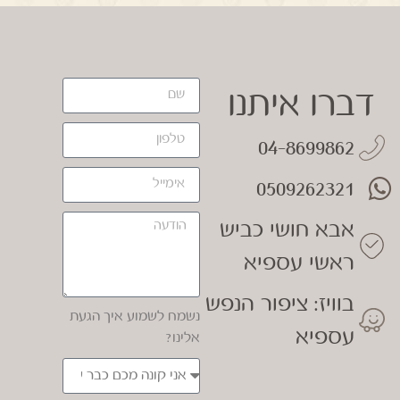
דברו איתנו
04-8699862
0509262321
אבא חושי כביש
ראשי עספיא
בוויז: ציפור הנפש
נשמח לשמוע איך הגעת
עספיא
אלינו?