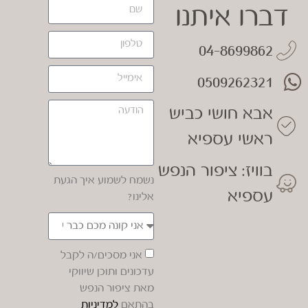
דברו איתנו
04-8699862
0509262321
אבא חושי כביש
ראשי עספיא
בוויז: ציפור הנפש
נשמח לשמוע איך הגעת
עספיא
אלינו?
אני מסכים/ה לקבל
עדכונים ותוכן שיווקי
מאת ציפור הנפש
בהתאם
למדיניות