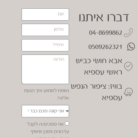
דברו איתנו
04-8699862
0509262321
אבא חושי כביש
ראשי עספיא
בוויז: ציפור הנפש
נשמח לשמוע איך הגעת
עספיא
אלינו?
אני מסכים/ה לקבל
עדכונים ותוכן שיווקי