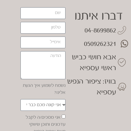
דברו איתנו
04-8699862
0509262321
אבא חושי כביש
ראשי עספיא
בוויז: ציפור הנפש
נשמח לשמוע איך הגעת
עספיא
אלינו?
אני מסכים/ה לקבל
עדכונים ותוכן שיווקי