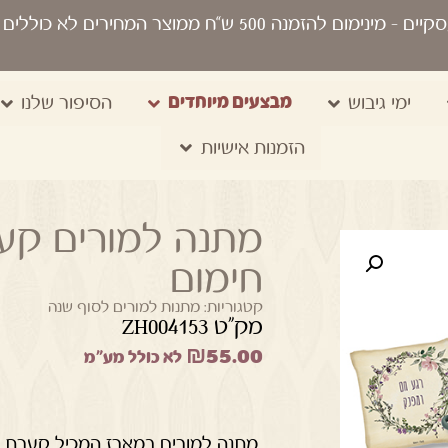
סקיים
- מינימום להזמנה 500 ש“ח ממוצר המחירים לא כוללים מע"מ, מיתוג, משלוח, שקיות נשיאה
מבצעים מיוחדים
ימי גיבוש
הסיפור שלנו
הזמנות אישיות
מתנה למורים קע
חימום
קטגוריות:
מתנות למורים לסוף שנה
מק"ט ZH004153
₪
55.00
לא כולל מע"מ
מתנה למורים במארז המכיל קערת מרק 350 מל' עם מכסה, כפית וכר