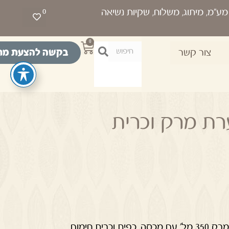
0
0
בקשה להצעת מח
צור קשר
רת מרק וכרית
ית חימום