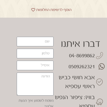
הוסף לרשימת החלומות
דברו איתנו
04-8699862
0509262321
אבא חושי כביש
ראשי עספיא
בוויז: ציפור הנפש
נשמח לשמוע איך הגעת
עספיא
אלינו?