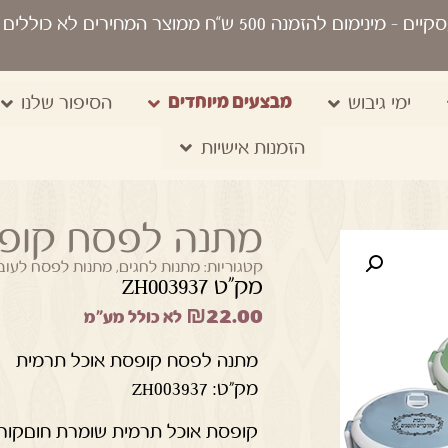
סקיים
- מינימום להזמנה 500 ש“ח ממוצר המחירים לא כוללים מע"מ, מיתוג, משלוח, שקיות נשיאה
מבצעים מיוחדים
ימי גיבוש
הסיפור שלנו
הזמנות אישיות
מתנה לפסח קופס
קטגוריות:
מתנות לחגים
,
מתנות לפסח לעובד
מק"ט ZH003937
₪
22.00
לא כולל מע"מ
מתנה לפסח קופסת אוכל תרמית
מק"ט: ZH003937
קופסת אוכל תרמית שומרת חוםקור ע