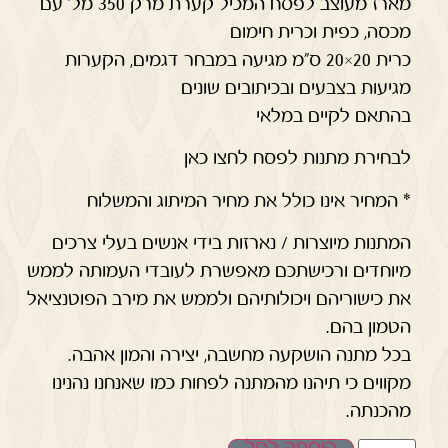
מארז מעוצב לפסח המכיל קערת מרק 350 מל' עם
מכסה, כפית וכרית חימום
כרית 20×20 ס"מ מגיעה במבחר דגמים, הקערות
מגיעות בצבעים ובכיתובים שונים
בהתאם לקיים במלאי
לבחירת מתנות לפסח לחצו כאן
* המחיר אינו כולל את מחיר המיתוג והמשלוח
המתנות מיוצרות / נארזות בידי אנשים בעלי צרכים
מיוחדים ורכישתכם מאפשרת לעובדי העמותה לממש
את כישוריהם ויכולותיהם ולממש את מירב הפוטנציאל
הטמון בהם.
בכל מתנה הושקעה מחשבה, יצירה והמון אהבה.
מקווים כי תיהנו מהמתנה לפחות כמו שאנחנו נהנינו
מהכנתה.