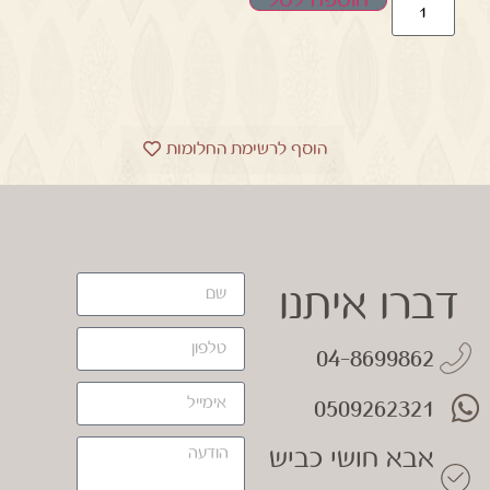
הוספה לסל
הוסף לרשימת החלומות
דברו איתנו
04-8699862
0509262321
אבא חושי כביש