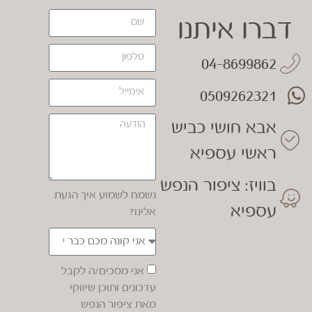
דברו איתנו
04-8699862
0509262321
אבא חושי כביש
ראשי עספיא
בוויז: ציפור הנפש
נשמח לשמוע איך הגעת
עספיא
אלינו?
אני מסכים/ה לקבל
עדכונים ותוכן שיווקי
מאת ציפור הנפש