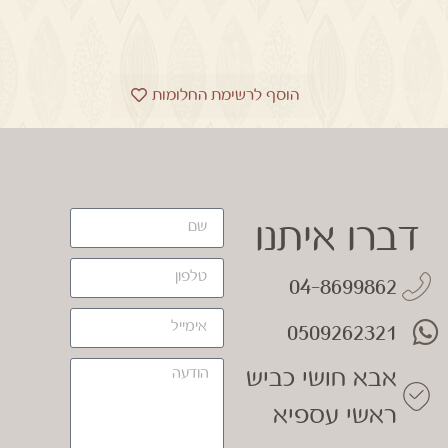
הוסף לרשימת החלומות
דברו איתנו
04-8699862
0509262321
אבא חושי כביש
ראשי עספיא