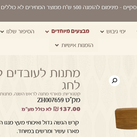
סקיים
- מינימום להזמנה 500 ש“ח ממוצר המחירים לא כוללים מע"מ, מיתוג, משלוח, שקיות נשיאה
מבצעים מיוחדים
ימי גיבוש
הסיפור שלנו
הזמנות אישיות
מתנות לעובדים ל
לחג
קטגוריות:
מארזי מתנה לראש השנה
,
מתנות
מק"ט ZH007659
₪
137.00
לא כולל מע"מ
קרש הגשה גדול ואיכותי מעץ מנגו הכ
מארז עשיר ומרשים במיוחד.